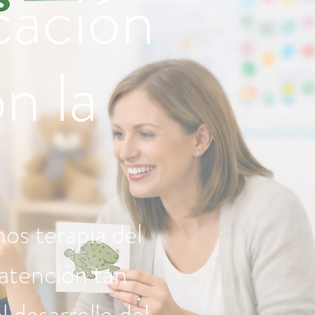
cación
n la
s terapia del
 atención tan
 desarrollo del