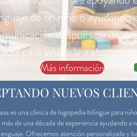
lenguaje de un niño o ayudando a
comunicación después de un der
aquí para ayudarle a alcanzar s
Más información
PTANDO NUEVOS CLIE
as es una clínica de logopedia bilingüe para niñ
más de una década de experiencia ayudando a ni
l lenguaje. Ofrecemos atención personalizada y ba