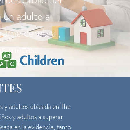
 un adulto a
rame cerebral,
us metas.
NTES
os y adultos ubicada en The
ños y adultos a superar
sada en la evidencia, tanto