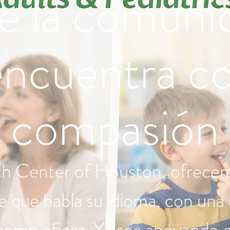
 la comuni
encuentra co
compasión
h Center of Houston, ofrecemo
üe que habla su idioma, con una
como eficaz. Ya sea apoyando el