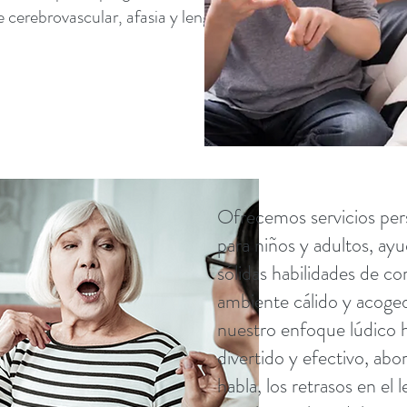
cerebrovascular, afasia y lenguaje cognitivo.
Ofrecemos servicios per
para niños y adultos, ayu
sólidas habilidades de c
ambiente cálido y acoged
nuestro enfoque lúdico h
divertido y efectivo, abo
habla, los retrasos en el