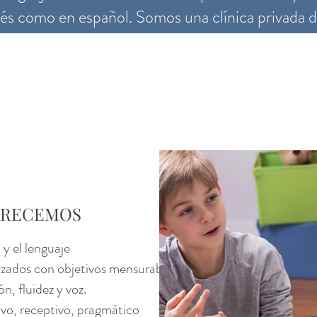
lés como en español. Somos una clínica privada d
FRECEMOS
 y el lenguaje
izados con objetivos mensurables
n, fluidez y voz.
ivo, receptivo, pragmático