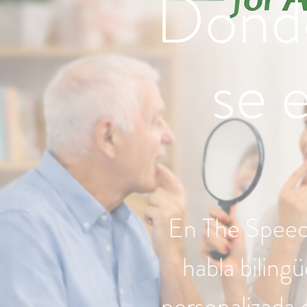
Donde
se 
En The Speec
habla biling
personalizada 