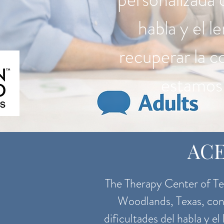
habla y el 
recuperar la 
estamos 
ACE
The Therapy Center of Tex
Woodlands, Texas, con 
dificultades del habla y e