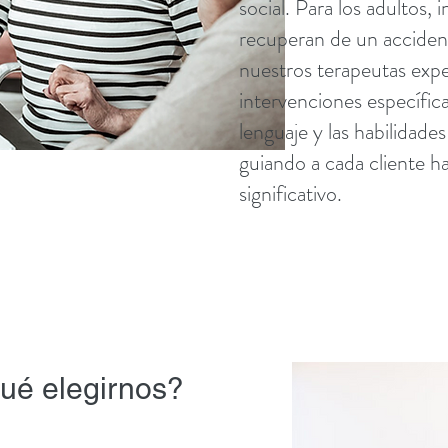
social. Para los adultos,
recuperan de un acciden
nuestros terapeutas exp
intervenciones específica
lenguaje y las habilidade
guiando a cada cliente h
significativo.
ué elegirnos?